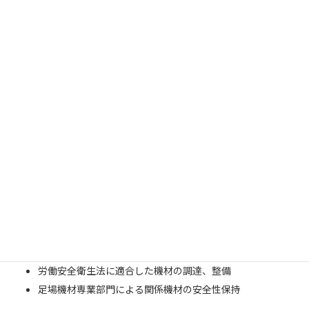
機材のレンタル
労働安全衛生法に適合した仮設機材
仮設機材計画の早期設定と機材の手配
労働安全衛生法に適合した機材の調達、整備
足場機材専業部門による関係機材の安全性保持