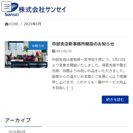
コ
ナ
ン
ビ
テ
ゲ
ン
ー
HOME
2023年5月
ツ
シ
へ
ョ
ス
ン
中部支店新事務所開設のお知らせ
キ
に
お知らせ
ッ
移
2023/05/10
プ
動
中部支店は愛知県一宮市佐千原にて、5月10日
より営業を開始いたしました。得意先様や取引
先様、仲間よりお祝いの品をいただきました。
皆様からの温かいお言葉とご支援に心より感謝
申し上げます。これからも一層のサービス向上
を目指し […]
続きを読む
アーカイブ
2026年6月